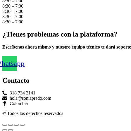
8:30 – 7:00
8:30 – 7:00
8:30 – 7:00
8:30 – 7:00
8:30 – 7:00
¿Tienes problemas con la plataforma?
Escríbenos ahora mismo y nuestro equipo técnico te dará soporte
hatsapp
Contacto
318 734 2141
hola@soniaprado.com
Colombia
© Todos los derechos reservados