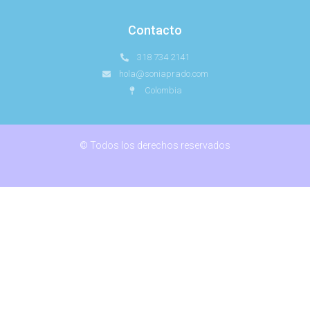
Contacto
318 734 2141
hola@soniaprado.com
Colombia
© Todos los derechos reservados