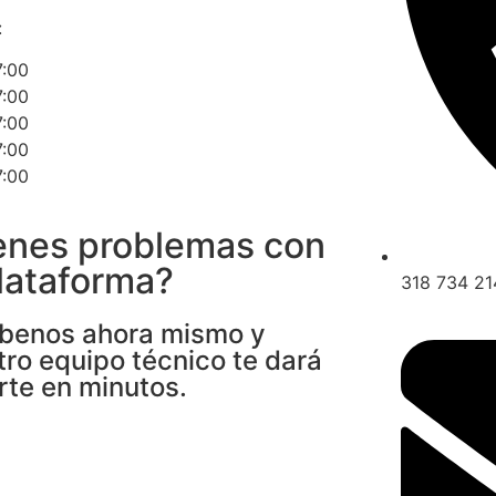
:
7:00
7:00
7:00
7:00
7:00
enes problemas con
plataforma?
318 734 21
íbenos ahora mismo y
tro equipo técnico te dará
rte en minutos.