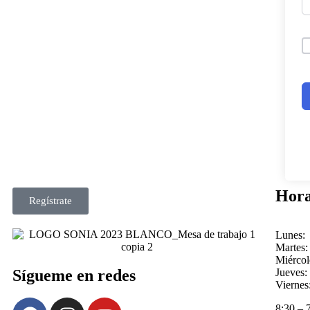
Hora
Regístrate
Lunes:
Martes:
Miércol
Sígueme en redes
Jueves:
Viernes
8:30 – 