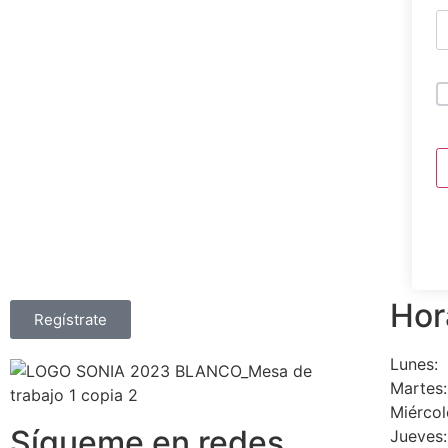
Hor
Regístrate
Lunes:
Martes:
Miércol
Sígueme en redes
Jueves: