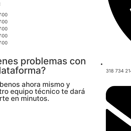
:
7:00
7:00
7:00
7:00
7:00
enes problemas con
plataforma?
318 734 21
íbenos ahora mismo y
tro equipo técnico te dará
rte en minutos.