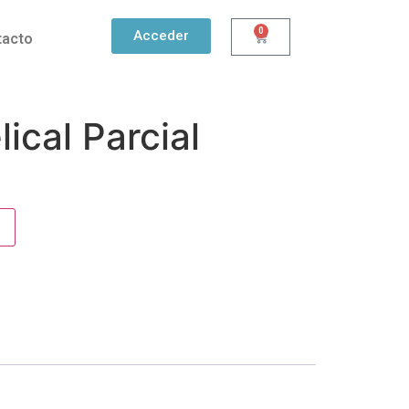
0
Acceder
tacto
ical Parcial