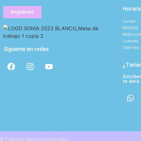
Horari
Regístrate
Lunes:
Martes:
Miércole
Jueves:
Viernes:
Sígueme en redes
¿Tiene
Escríbe
te dará
© Todos los derechos reservados